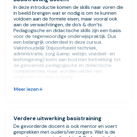
In deze introductie komen de skills naar voren die
in beeld brengen wat er nodig is om te kunnen
voldoen aan de formele eisen, maar vooral ook
aan de verwachtingen, de do’s & don’ts.
Pedagogische en didactische skills zijn een basis
voor de tegenwoordige onderwijspraktijk. Dus
een belangrijk onderdeel in deze cursus.
Vakinhoudelijk (bijvoorbeeld techniek,
administratie, zorg &amp; welzijn, voedsel- en
leefomgeving) komt aan bod met betrekking tot
de genoemde pedagogische en didactische
competenties, maar worden verder niet
uitgewerkt in deze training.
Een docent bevindt zich in een organisatie die
omgeven is met regels en veiligheden. Wie is
Meer lezen
wanneer verantwoordelijk? Wat is de rol van een
directie, bestuur of inspectie. En wat is de rol van
ouders en studenten in een onderwijs- en
examenorganisatie? Maar wat zijn de rechten en
plichten van een docent?
Verdere uitwerking basistraining
De gevorderde docent is ook mentor en voert
gesprekken met ouders/verzorgers. Wat is de