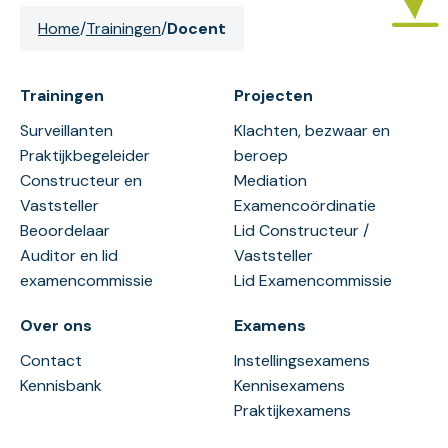
Home
/
Trainingen
/
Docent
Trainingen
Projecten
Surveillanten
Klachten, bezwaar en
Praktijkbegeleider
beroep
Constructeur en
Mediation
Vaststeller
Examencoördinatie
Beoordelaar
Lid Constructeur /
Auditor en lid
Vaststeller
examencommissie
Lid Examencommissie
Over ons
Examens
Contact
Instellingsexamens
Kennisbank
Kennisexamens
Praktijkexamens